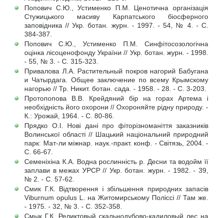
Попович С.Ю., Устименко П.М. Ценотична організація
Стужицького масиву Карпатського біосферного
заповідника // Укр. ботан. журн. - 1997. - 54, № 4. - С.
384-387.
Попович С.Ю., Устименко П.М. Синфітосозологічна
оцінка лісоценофонду України // Укр. ботан. журн. - 1998.
- 55, № 3. - С. 315-323.
Привалова Л.А. Растительный покров нагорий Бабугана
и Чатырдага. Общее заключение по всему Крымскому
нагорью // Тр. Никит. ботан. сада. - 1958. - 28. - С. 3-203.
Протопопова В.В. Крейдяний бір на горах Артема і
необхідність його охорони // Охороняйте рідну природу. -
К.: Урожай, 1964. - С. 80-86.
Прядко О.І. Нові дані про фіторізноманіття заказників
Волинської області // Шацький національний природний
парк: Мат-ли міжнар. наук.-практ. конф. - Світязь, 2004. -
С. 66-67.
Семеніхіна К.А. Водна рослинність р. Десни та водойм її
заплави в межах УРСР // Укр. ботан. журн. - 1982. - 39,
№ 2. - С. 57-62.
Смик Г.К. Відтворення і збільшення природних запасів
Viburnum opulus L. на Житомирському Поліссі // Там же.
- 1975. - 32, № 3. - С. 352-358.
Смык Г.К. Реликтовый скальнодубово-кадиловый лес на