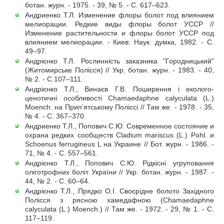
ботан. журн. - 1975. - 39, № 5. - С. 617–623.
Андриенко Т.Л. Изменение флоры болот под влиянием
мелиорации. Редкие виды флоры болот УССР //
Изменение растительности и флоры болот УССР под
влиянием мелиорации. - Киев: Наук. думка, 1982. - С.
49–97.
Андрієнко Т.Л. Рослинність заказника "Городницький"
(Житомирське Полісся) // Укр. ботан. журн. - 1983. - 40,
№ 2. - С.107–111.
Андрієнко Т.Л., Винаєв Г.В. Поширення і еколого-
ценотичні особливості Chamaedaphne calyculata (L.)
Moench. на Прип’ятському Поліссі // Там же. - 1978. - 35,
№ 4. - С. 367–370.
Андриенко Т.Л., Попович С.Ю. Современное состояние и
охрана редких сообществ Cladium mariscus (L.) Pohl. и
Schoenus ferrugineus L на Украине // Бот. журн. - 1986. -
71, № 4. - С. 557–561.
Андрієнко Т.Л., Попович С.Ю. Рідкісні угруповання
оліготрофних боліт України // Укр. ботан. журн. - 1987. -
44, № 2. - С. 60–64.
Андрієнко Т.Л., Прядко О.І. Своєрідне болото Західного
Полісся з рясною хамедафною (Chamaedaphne
calyculata (L.) Moench.) // Там же. - 1972. - 29, № 1. - С.
117–119.