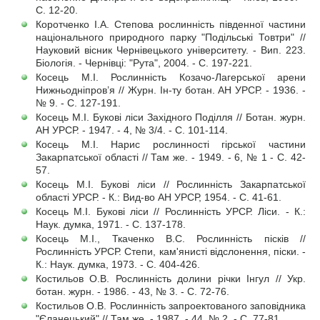
С. 12-20.
Коротченко І.А. Степова рослинність південної частини
національного природного парку "Подільські Товтри" //
Науковий вісник Чернівецького університету. - Вип. 223.
Біологія. - Чернівці: "Рута", 2004. - С. 197-221.
Косець М.І. Рослинність Козачо-Лагерської арени
Нижньодніпров’я // Журн. Ін-ту ботан. АН УРСР. - 1936. -
№ 9. - С. 127-191.
Косець М.І. Букові ліси Західного Поділля // Ботан. журн.
АН УРСР. - 1947. - 4, № 3/4. - С. 101-114.
Косець М.І. Нарис рослинності гірської частини
Закарпатської області // Там же. - 1949. - 6, № 1 - С. 42-
57.
Косець М.І. Букові ліси // Рослинність Закарпатської
області УРСР. - К.: Вид-во АН УРСР, 1954. - С. 41-61.
Косець М.І. Букові ліси // Рослинність УРСР. Ліси. - К.:
Наук. думка, 1971. - С. 137-178.
Косець М.І., Ткаченко В.С. Рослинність пісків //
Рослинність УРСР. Степи, кам'янисті відслонення, піски. -
К.: Наук. думка, 1973. - С. 404-426.
Костильов О.В. Рослинність долини річки Інгул // Укр.
ботан. журн. - 1986. - 43, № 3. - С. 72-76.
Костильов О.В. Рослинність запроектованого заповідника
"Єланецький" // Там же. - 1987. - 44, № 2. - С. 77-81.