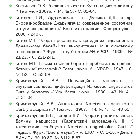
Костильов О.В. Рослинність схилів Куяльницького лиману
// Там же. - 1987а. - 44, № 5. - С. 81-84.
Котенко Т.И., Ардамацкая Т.Б., Дубына Д.В. и др.
Биоразнообразие Джарылгача: современное состояние
и пути сохранения // Вестник зоологии. Спецвыпуск. -
2000. - 240 с.
Котов М.І. Флора і рослинність крейдяних відслонень в
Донецькому басейні та використання їх в сільському
господарстві // Журн. Ін-ту ботаніки АН УРСР. - 1939. - №
21/22. - С. 221-241.
Котов М.І. Гірські соснові бори як проблема історичної
ботанічної географії // Ботан. журн. АН УРСР. - 1947. - 6,
№ 1/2. - С. 53-59.
Кричфалушій В.В. Популяційна мінливість і
внутрішньовидова диференціація Narcissus angustifolius
Curt. у Карпатах // Укр. ботан. журн. - 1986. - 43, № 4. -
С. 31-34.
Кричфалушій В.В. Антекологія Narcissus angustifolius
Curt. у Закарпатті // Там же. - 1987. - 44, № 4. - С. 48-51.
Кричфалуший В.В., Гендей В.И. Флора и растительность
Долины нарциссов (Карпатский заповедник). ІІ. К
таксономии сообществ Narcissus angustifolius Curt. //
Редкол. Журн. "Биол. науки". - V, 1987. - С. 1-18. - Деп. в
ВИНИТИ 30.10.87, № 8112-В.87.