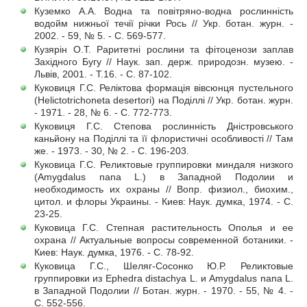
Куземко А.А. Водна та повітряно-водна рослинність
водойм нижньої течії річки Рось // Укр. ботан. журн. -
2002. - 59, № 5. - С. 569-577.
Кузярін О.Т. Раритетні рослини та фітоценози заплав
Західного Бугу // Наук. зап. держ. природозн. музею. -
Львів, 2001. - Т.16. - С. 87-102.
Куковиця Г.С. Реліктова формація вівсюнця пустельного
(Helictotrichoneta desertori) на Поділлі // Укр. ботан. журн.
- 1971. - 28, № 6. - С. 772-773.
Куковиця Г.С. Степова рослинність Дністровського
каньйону на Поділлі та її флористичні особливості // Там
же. - 1973. - 30, № 2. - С. 196-203.
Куковица Г.С. Реликтовые группировки миндаля низкого
(Amygdalus nana L.) в Западной Подолии и
необходимость их охраны // Вопр. физиол., биохим.,
цитол. и флоры Украины. - Киев: Наук. думка, 1974. - С.
23-25.
Куковица Г.С. Степная растительность Ополья и ее
охрана // Актуальные вопросы современной ботаники. -
Киев: Наук. думка, 1976. - С. 78-92.
Куковица Г.С., Шеляг-Сосонко Ю.Р. Реликтовые
группировки из Ephedra distachya L. и Amygdalus nana L.
в Западной Подолии // Ботан. журн. - 1970. - 55, № 4. -
С. 552-556.