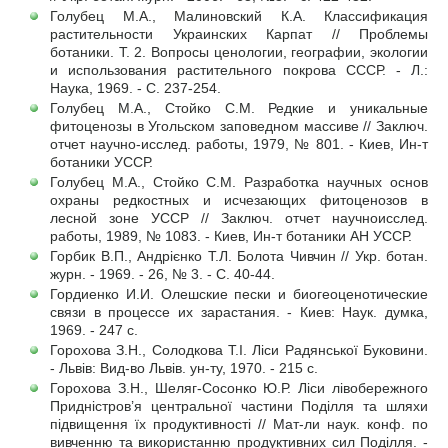
Голубец М.А., Малиновский К.А. Классификация
растительности Украинских Карпат // Проблемы
ботаники. Т. 2. Вопросы ценологии, географии, экологии
и использования растительного покрова СССР. - Л.:
Наука, 1969. - С. 237-254.
Голубец М.А., Стойко С.М. Редкие и уникальные
фитоценозы в Угольском заповедном массиве // Заключ.
отчет научно-исслед. работы, 1979, № 801. - Киев, Ин-т
ботаники УССР.
Голубец М.А., Стойко С.М. Разработка научных основ
охраны редкостных и исчезающих фитоценозов в
лесной зоне УССР // Заключ. отчет научноисслед.
работы, 1989, № 1083. - Киев, Ин-т ботаники АН УССР.
Горбик В.П., Андрієнко Т.Л. Болота Чивчин // Укр. ботан.
журн. - 1969. - 26, № 3. - С. 40-44.
Гордиенко И.И. Олешские пески и биогеоценотические
связи в процессе их зарастания. - Киев: Наук. думка,
1969. - 247 с.
Горохова З.Н., Солодкова Т.І. Ліси Радянської Буковини.
- Львів: Вид-во Львів. ун-ту, 1970. - 215 с.
Горохова З.Н., Шеляг-Сосонко Ю.Р. Ліси лівобережного
Придністров’я центральної частини Поділля та шляхи
підвищення їх продуктивності // Мат-ли наук. конф. по
вивченню та використанню продуктивних сил Поділля. -