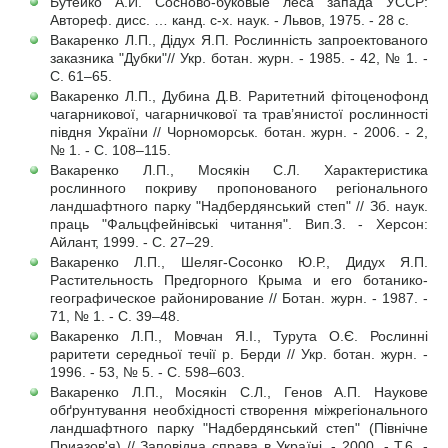
Бутейко А.И. Сосново-буковые леса запада УССР:
Автореф. дисс. … канд. с-х. наук. - Львов, 1975. - 28 с.
Вакаренко Л.П., Дідух Я.П. Рослинність запроектованого
заказника "Дубки"// Укр. ботан. журн. - 1985. - 42, № 1. -
С. 61–65.
Вакаренко Л.П., Дубина Д.В. Раритетний фітоценофонд
чагарникової, чагарничкової та трав’янистої рослинності
півдня України // Чорноморськ. ботан. журн. - 2006. - 2,
№ 1. - С. 108–115.
Вакаренко Л.П., Мосякін С.Л. Характеристика
рослинного покриву пропонованого регіонального
ландшафтного парку "Надбердянський степ" // Зб. наук.
праць "Фальцфейнівські читання". Вип.3. - Херсон:
Айлант, 1999. - С. 27–29.
Вакаренко Л.П., Шеляг-Сосонко Ю.Р., Дидух Я.П.
Растительность Предгорного Крыма и его ботанико-
географическое районирование // Ботан. журн. - 1987. -
71, № 1. - С. 39–48.
Вакаренко Л.П., Мовчан Я.І., Турута О.Є. Рослинні
раритети середньої течії р. Берди // Укр. ботан. журн. -
1996. - 53, № 5. - С. 598–603.
Вакаренко Л.П., Мосякін С.Л., Генов А.П. Наукове
обґрунтування необхідності створення міжрегіонального
ландшафтного парку "Надбердянський степ" (Північне
Приазов'я) // Заповідна справа в Україні. - 2000. - Т.6. -