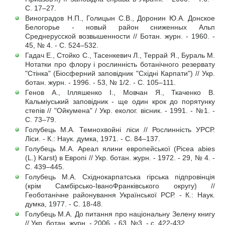
С. 17–27.
Виноградов Н.П., Голицын С.В., Доронин Ю.А. Донское
Белогорье - новый район сниженных Альп
Среднерусской возвышенности // Ботан. журн. - 1960. -
45, № 4. - С. 524–532.
Гадач Е., Стойко С., Тасенкевич Л., Террай Я., Бураль М.
Нотатки про флору і рослинність ботанічного резервату
"Стінка" (Біосферний заповідник "Східні Карпати") // Укр.
ботан. журн. - 1996. - 53, № 1/2. - С. 105–111.
Генов А., Ілляшенко І., Мовчан Я., Ткаченко В.
Кальміуський заповідник - ще один крок до порятунку
степів // "Ойкумена" / Укр. еколог. вісник. - 1991. - №1. -
С. 73–79.
Голубець М.А. Темнохвойні ліси // Рослинність УРСР.
Ліси. - К.: Наук. думка, 1971. - С. 84–137.
Голубець М.А. Ареал ялини европейської (Picea abies
(L.) Karst) в Европі // Укр. ботан. журн. - 1972. - 29, № 4. -
С. 439–445.
Голубець М.А. Східнокарпатська гірська підпровінція
(крім Самбірсько-ІваноФранківського округу) //
Геоботанічне районування Української РСР. - К.: Наук.
думка, 1977. - С. 18-48.
Голубець М.А. До питання про національну Зелену книгу
// Укр. ботан. журн. - 2006. - 63, №3. - с. 422-432.