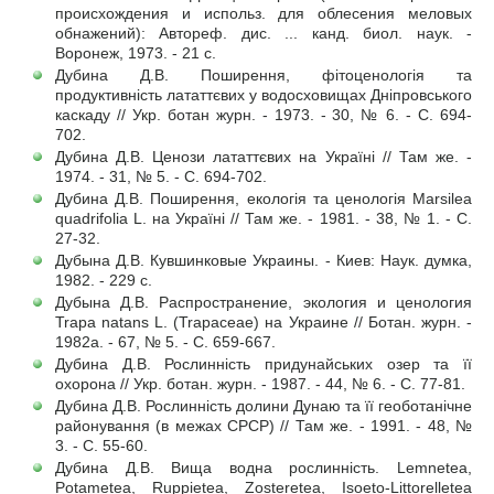
происхождения и использ. для облесения меловых
обнажений): Автореф. дис. ... канд. биол. наук. -
Воронеж, 1973. - 21 с.
Дубина Д.В. Поширення, фітоценологія та
продуктивність лататтєвих у водосховищах Дніпровського
каскаду // Укр. ботан журн. - 1973. - 30, № 6. - С. 694-
702.
Дубина Д.В. Ценози лататтєвих на Україні // Там же. -
1974. - 31, № 5. - С. 694-702.
Дубина Д.В. Поширення, екологія та ценологія Marsilea
quadrifolia L. на Україні // Там же. - 1981. - 38, № 1. - С.
27-32.
Дубына Д.В. Кувшинковые Украины. - Киев: Наук. думка,
1982. - 229 с.
Дубына Д.В. Распространение, экология и ценология
Trapa natans L. (Trapaceae) на Украине // Ботан. журн. -
1982а. - 67, № 5. - С. 659-667.
Дубина Д.В. Рослинність придунайських озер та її
охорона // Укр. ботан. журн. - 1987. - 44, № 6. - С. 77-81.
Дубина Д.В. Рослинність долини Дунаю та її геоботанічне
районування (в межах СРСР) // Там же. - 1991. - 48, №
3. - С. 55-60.
Дубина Д.В. Вища водна рослинність. Lemnetea,
Potametea, Ruppietea, Zosteretea, Isoeto-Littorelletea