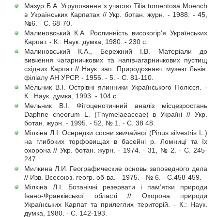
Мазур Б.А. Угруповання з участю Tilia tomentosa Moench
в Українських Карпатах // Укр. ботан. журн. - 1988. - 45,
№6. - С. 68-70.
Малиновський К.А. Рослинність високогір’я Українських
Карпат. - К.: Наук. думка, 1980. - 230 с.
Малиновський К.А., Бережний І.В. Матеріали до
вивчення чагарничкових та напівчагарничкових пустищ
східних Карпат // Наук. зап. Природознавч. музею Львів.
філіалу АН УРСР. - 1956. - 5. - С. 81-110.
Мельник В.І. Острівні ялинники Українського Полісся. -
К.: Наук. думка, 1993. - 104 с.
Мельник В.І. Фітоценотичний аналіз місцезростань
Daphne cneorum L. (Thymelaeaceae) в Україні // Укр.
ботан. журн. - 1995. - 52, № 1. - С. 38 48.
Мілкіна Л.І. Осередки сосни звичайної (Pinus silvestris L.)
на глибоких торфовищах в басейні р. Ломниці та їх
охорона // Укр. ботан. журн. - 1974. - 31, № 2. - С. 245-
247.
Милкина Л.И. Географические основы заповедного дела
// Изв. Всесоюз. геогр. об-ва. - 1975. - № 6. - С.458-459.
Мілкіна Л.І. Ботанічні резервати і пам’ятки природи
Івано-Франківської області // Охорона природи
Українських Карпат та прилеглих територій. - К.: Наук.
думка, 1980. - С. 142-193.