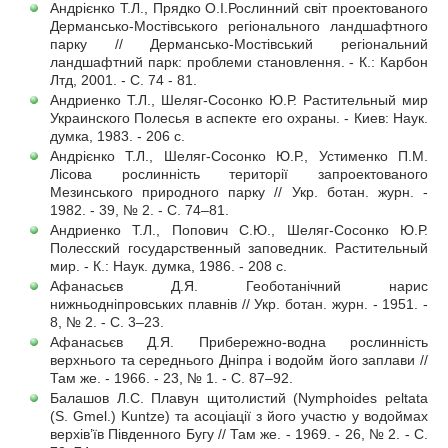
Андрієнко Т.Л., Прядко О.І.Рослинний світ проектованого
Дермансько-Мостівського регіонального ландшафтного
парку // Дермансько-Мостівський регіональний
ландшафтний парк: проблеми становлення. - К.: Карбон
Лтд, 2001. - С. 74 - 81.
Андриенко Т.Л., Шеляг-Сосонко Ю.Р. Растительный мир
Украинского Полесья в аспекте его охраны. - Киев: Наук.
думка, 1983. - 206 с.
Андрієнко Т.Л., Шеляг-Сосонко Ю.Р., Устименко П.М.
Лісова рослинність території запроектованого
Мезинського природного парку // Укр. ботан. журн. -
1982. - 39, № 2. - С. 74–81.
Андриенко Т.Л., Попович С.Ю., Шеляг-Сосонко Ю.Р.
Полесский государственный заповедник. Растительный
мир. - К.: Наук. думка, 1986. - 208 с.
Афанасьєв Д.Я. Геоботанічний нарис
нижньодніпровських плавнів // Укр. ботан. журн. - 1951. -
8, № 2. - С. 3–23.
Афанасьєв Д.Я. Прибережно-водна рослинність
верхнього та середнього Дніпра і водойм його заплави //
Там же. - 1966. - 23, № 1. - С. 87–92.
Балашов Л.С. Плавун щитолистий (Nymphoides peltata
(S. Gmel.) Kuntze) та асоціації з його участю у водоймах
верхів’їв Південного Бугу // Там же. - 1969. - 26, № 2. - С.