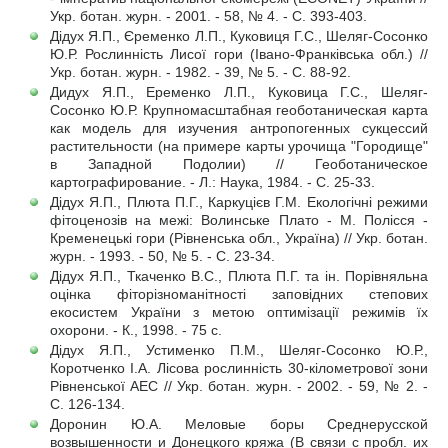
Укр. ботан. журн. - 2001. - 58, № 4. - С. 393-403.
Дідух Я.П., Єременко Л.П., Куковиця Г.С., Шеляг-Сосонко
Ю.Р. Рослинність Лисої гори (Івано-Франківська обл.) //
Укр. ботан. журн. - 1982. - 39, № 5. - С. 88-92.
Дидух Я.П., Еременко Л.П., Куковица Г.С., Шеляг-
Сосонко Ю.Р. Крупномасштабная геоботаническая карта
как модель для изучения антропогенных сукцессий
растительности (на примере карты урочища "Городище"
в Западной Подолии) // Геоботаническое
картографирование. - Л.: Наука, 1984. - С. 25-33.
Дідух Я.П., Плюта П.Г., Каркуцієв Г.М. Екологічні режими
фітоценозів на межі: Волинське Плато - М. Полісся -
Кременецькі гори (Рівненська обл., Україна) // Укр. ботан.
журн. - 1993. - 50, № 5. - С. 23-34.
Дідух Я.П., Ткаченко В.С., Плюта П.Г. та ін. Порівняльна
оцінка фіторізноманітності заповідних степових
екосистем України з метою оптимізації режимів їх
охорони. - К., 1998. - 75 с.
Дідух Я.П., Устименко П.М., Шеляг-Сосонко Ю.Р.,
Коротченко І.А. Лісова рослинність 30-кілометрової зони
Рівненської АЕС // Укр. ботан. журн. - 2002. - 59, № 2. -
С. 126-134.
Доронин Ю.А. Меловые боры Среднерусской
возвышенности и Донецкого кряжа (В связи с пробл. их