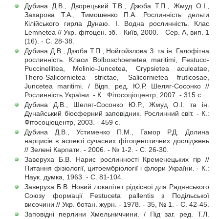
Дубина Д.В., Дворецький Т.В., Дзюба Т.П., Жмуд О.І.,
Захарова Т.А., Тимошенко П.А. Рослинність дельти
Кілійського гирла Дунаю. І. Водна рослинність. Клас
Lemnetea // Укр. фітоцен. зб. - Київ, 2000. - Сер. А, вип. 1
(16). - С. 28-38.
Дубина Д.В., Дзюба Т.П., Нойгойзлова З. та ін. Галофітна
рослинність. Класи Bolboschoenetea maritimi, Festuco-
Puccinellitea, Molinio-Juncetea, Crypsietea aculeatae,
Thero-Salicornietea strictae, Salicornietea fruticosae,
Juncetea maritimi. / Відп. ред. Ю.Р. Шеляг-Сосонко //
Рослинність України. - К.: Фітосоціоцентр, 2007. - 315 с.
Дубина Д.В., Шеляг-Сосонко Ю.Р., Жмуд О.І. та ін.
Дунайський біосферний заповідник. Рослинний світ. - К.:
Фітосоціоцентр, 2003. - 459 с.
Дубина Д.В., Устименко П.М., Гамор Р.Д. Долина
нарцисів в аспекті сучасних фітоценотичних досліджень
// Зелені Карпати. - 2006. - № 1-2. - С. 26-30.
Заверуха Б.В. Нарис рослинності Кременецьких гір //
Питання фізіології, цитоембріології і флори України. - К.:
Наук. думка, 1963. - С. 81-104.
Заверуха Б.В. Новий локалітет рідкісної для Радянського
Союзу формації Festuceta pallentis з Подільської
височини // Укр. ботан. журн. - 1978. - 35, № 1. - С. 42-45.
Заповідні перлини Хмельниччини. / Під заг. ред. Т.Л.