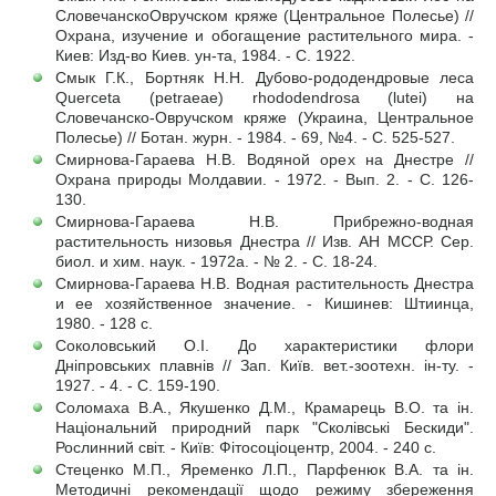
СловечанскоОвручском кряже (Центральное Полесье) //
Охрана, изучение и обогащение растительного мира. -
Киев: Изд-во Киев. ун-та, 1984. - С. 1922.
Смык Г.К., Бортняк Н.Н. Дубово-рододендровые леса
Querceta (petraeae) rhododendrosa (lutei) на
Словечанско-Овручском кряже (Украина, Центральное
Полесье) // Ботан. журн. - 1984. - 69, №4. - С. 525-527.
Смирнова-Гараева Н.В. Водяной орех на Днестре //
Охрана природы Молдавии. - 1972. - Вып. 2. - С. 126-
130.
Смирнова-Гараева Н.В. Прибрежно-водная
растительность низовья Днестра // Изв. АН МССР. Сер.
биол. и хим. наук. - 1972а. - № 2. - С. 18-24.
Смирнова-Гараева Н.В. Водная растительность Днестра
и ее хозяйственное значение. - Кишинев: Штиинца,
1980. - 128 с.
Соколовський О.І. До характеристики флори
Дніпровських плавнів // Зап. Київ. вет.-зоотехн. ін-ту. -
1927. - 4. - С. 159-190.
Соломаха В.А., Якушенко Д.М., Крамарець В.О. та ін.
Національний природний парк "Сколівські Бескиди".
Рослинний світ. - Київ: Фітосоціоцентр, 2004. - 240 с.
Стеценко М.П., Яременко Л.П., Парфенюк В.А. та ін.
Методичні рекомендації щодо режиму збереження