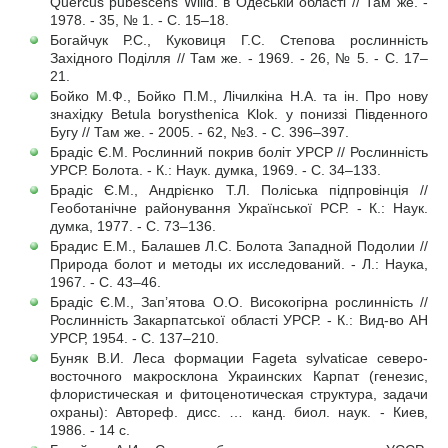
Quercus pubescens Willd. в Одеській області // Там же. -
1978. - 35, № 1. - С. 15–18.
Богайчук Р.С., Куковиця Г.С. Степова рослинність
Західного Поділля // Там же. - 1969. - 26, № 5. - С. 17–
21.
Бойко М.Ф., Бойко П.М., Лічилкіна Н.А. та ін. Про нову
знахідку Betula borysthenica Klok. у пониззі Південного
Бугу // Там же. - 2005. - 62, №3. - С. 396–397.
Брадіс Є.М. Рослинний покрив боліт УРСР // Рослинність
УРСР. Болота. - К.: Наук. думка, 1969. - С. 34–133.
Брадіс Є.М., Андрієнко Т.Л. Поліська підпровінція //
Геоботанічне районування Української РСР. - К.: Наук.
думка, 1977. - С. 73–136.
Брадис Е.М., Балашев Л.С. Болота Западной Подолии //
Природа болот и методы их исследований. - Л.: Наука,
1967. - С. 43–46.
Брадіс Є.М., Зап’ятова О.О. Високогірна рослинність //
Рослинність Закарпатської області УРСР. - К.: Вид-во АН
УРСР, 1954. - С. 137–210.
Буняк В.И. Леса формации Fageta sylvaticae cеверо-
восточного макросклона Украинских Карпат (генезис,
флористическая и фитоценотическая структура, задачи
охраны): Автореф. дисс. … канд. биол. наук. - Киев,
1986. - 14 с.