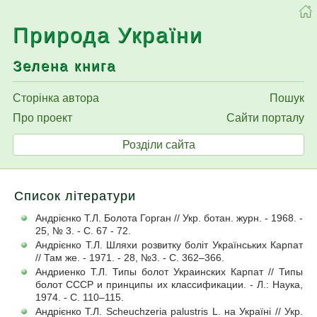
Природа України
Зелена книга
Сторінка автора
Пошук
Про проект
Сайти порталу
Розділи сайта
Список літератури
Андрієнко Т.Л. Болота Горган // Укр. ботан. журн. - 1968. -
25, № 3. - С. 67 - 72.
Андрієнко Т.Л. Шляхи розвитку боліт Українських Карпат
// Там же. - 1971. - 28, №3. - С. 362–366.
Андриенко Т.Л. Типы болот Украинских Карпат // Типы
болот СССР и принципы их классификации. - Л.: Наука,
1974. - С. 110–115.
Андрієнко Т.Л. Scheuchzeria palustris L. на Україні // Укр.