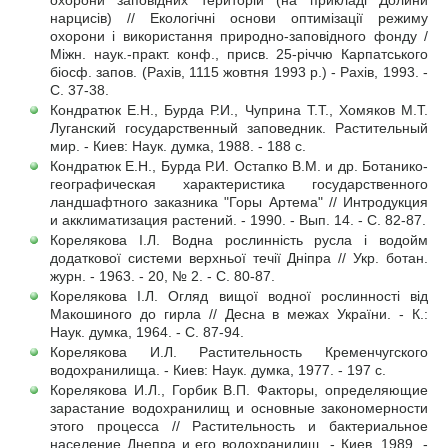
охорони заповідних територій (на прикладі Долини
нарцисів) // Екологічні основи оптимізації режиму
охорони і використання природно-заповідного фонду /
Міжн. наук.-практ. конф., присв. 25-річчю Карпатського
біосф. запов. (Рахів, 1115 жовтня 1993 р.) - Рахів, 1993. -
С. 37-38.
Кондратюк Е.Н., Бурда Р.И., Чуприна Т.Т., Хомяков М.Т.
Луганский государственный заповедник. Растительный
мир. - Киев: Наук. думка, 1988. - 188 с.
Кондратюк Е.Н., Бурда Р.И. Остапко В.М. и др. Ботанико-
географическая характеристика государственного
ландшафтного заказника "Горы Артема" // Интродукция
и акклиматизация растений. - 1990. - Вып. 14. - С. 82-87.
Корелякова І.Л. Водна рослинність русла і водойм
додаткової системи верхньої течії Дніпра // Укр. ботан.
журн. - 1963. - 20, № 2. - С. 80-87.
Корелякова І.Л. Огляд вищої водної рослинності від
Макошиного до гирла // Десна в межах України. - К.:
Наук. думка, 1964. - С. 87-94.
Корелякова И.Л. Растительность Кременчугского
водохранилища. - Киев: Наук. думка, 1977. - 197 с.
Корелякова И.Л., Горбик В.П. Факторы, определяющие
зарастание водохранилищ и основные закономерности
этого процесса // Растительность и бактериальное
население Днепра и его водохранилищ. - Киев, 1989. -