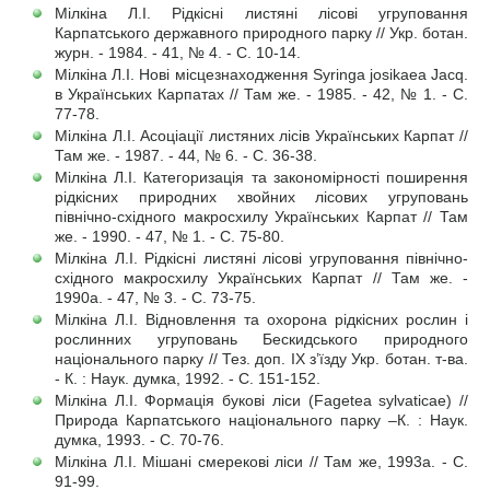
Мілкіна Л.І. Рідкісні листяні лісові угруповання
Карпатського державного природного парку // Укр. ботан.
журн. - 1984. - 41, № 4. - С. 10-14.
Мілкіна Л.І. Нові місцезнаходження Syringa josikaea Jacq.
в Українських Карпатах // Там же. - 1985. - 42, № 1. - С.
77-78.
Мілкіна Л.І. Асоціації листяних лісів Українських Карпат //
Там же. - 1987. - 44, № 6. - С. 36-38.
Мілкіна Л.І. Категоризація та закономірності поширення
рідкісних природних хвойних лісових угруповань
північно-східного макросхилу Українських Карпат // Там
же. - 1990. - 47, № 1. - С. 75-80.
Мілкіна Л.І. Рідкісні листяні лісові угруповання північно-
східного макросхилу Українських Карпат // Там же. -
1990а. - 47, № 3. - С. 73-75.
Мілкіна Л.І. Відновлення та охорона рідкісних рослин і
рослинних угруповань Бескидського природного
національного парку // Тез. доп. ІХ з’їзду Укр. ботан. т-ва.
- К. : Наук. думка, 1992. - С. 151-152.
Мілкіна Л.І. Формація букові ліси (Fagetea sylvaticae) //
Природа Карпатського національного парку –К. : Наук.
думка, 1993. - С. 70-76.
Мілкіна Л.І. Мішані смерекові ліси // Там же, 1993а. - С.
91-99.