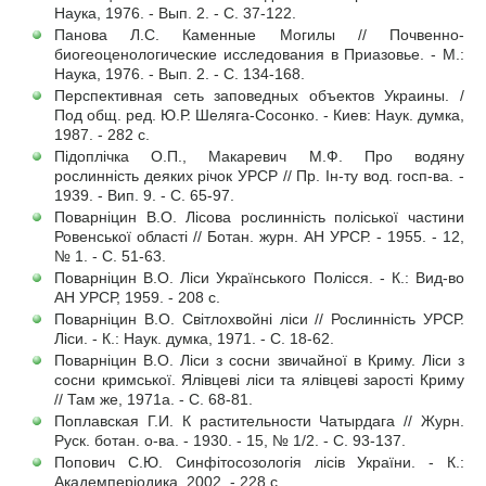
Наука, 1976. - Вып. 2. - С. 37-122.
Панова Л.С. Каменные Могилы // Почвенно-
биогеоценологические исследования в Приазовье. - М.:
Наука, 1976. - Вып. 2. - С. 134-168.
Перспективная сеть заповедных объектов Украины. /
Под общ. ред. Ю.Р. Шеляга-Сосонко. - Киев: Наук. думка,
1987. - 282 с.
Підоплічка О.П., Макаревич М.Ф. Про водяну
рослинність деяких річок УРСР // Пр. Ін-ту вод. госп-ва. -
1939. - Вип. 9. - С. 65-97.
Поварніцин В.О. Лісова рослинність поліської частини
Ровенської області // Ботан. журн. АН УРСР. - 1955. - 12,
№ 1. - С. 51-63.
Поварніцин В.О. Ліси Українського Полісся. - К.: Вид-во
АН УРСР, 1959. - 208 с.
Поварніцин В.О. Світлохвойні ліси // Рослинність УРСР.
Ліси. - К.: Наук. думка, 1971. - С. 18-62.
Поварніцин В.О. Ліси з сосни звичайної в Криму. Ліси з
сосни кримської. Ялівцеві ліси та ялівцеві зарості Криму
// Там же, 1971а. - С. 68-81.
Поплавская Г.И. К растительности Чатырдага // Журн.
Руск. ботан. о-ва. - 1930. - 15, № 1/2. - С. 93-137.
Попович С.Ю. Синфітосозологія лісів України. - К.:
Академперіодика, 2002. - 228 с.