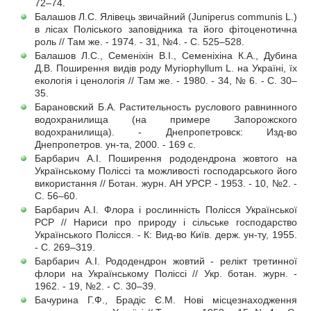
72–74.
Балашов Л.С. Ялівець звичайний (Juniperus communis L.)
в лісах Поліського заповідника та його фітоценотична
роль // Там же. - 1974. - 31, №4. - С. 525–528.
Балашов Л.С., Семеніхін В.І., Семеніхіна К.А., Дубина
Д.В. Поширення видів роду Myriophyllum L. на Україні, їх
екологія і ценологія // Там же. - 1980. - 34, № 6. - С. 30–
35.
Барановский Б.А. Растительность руслового равнинного
водохранилища (на примере Запорожского
водохранилища). - Днепропетровск: Изд-во
Днепропетров. ун-та, 2000. - 169 с.
Барбарич А.І. Поширення рододендрона жовтого на
Українському Поліссі та можливості господарського його
використання // Ботан. журн. АН УРСР. - 1953. - 10, №2. -
С. 56–60.
Барбарич А.І. Флора і рослинність Полісся Української
РСР // Нариси про природу і сільське господарство
Українського Полісся. - К: Вид-во Київ. держ. ун-ту, 1955.
- С. 269–319.
Барбарич А.І. Рододендрон жовтий - релікт третинної
флори на Українському Поліссі // Укр. ботан. журн. -
1962. - 19, №2. - С. 30–39.
Бачурина Г.Ф., Брадіс Є.М. Нові місцезнаходження