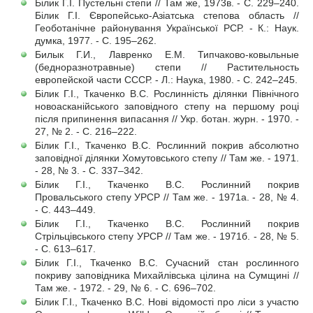
Білик Г.І. Пустельні степи // Там же, 1973в. - С. 229–240.
Білик Г.І. Європейсько-Азіатська степова область //
Геоботанічне районування Української РСР. - К.: Наук.
думка, 1977. - С. 195–262.
Билык Г.И., Лавренко Е.М. Типчаково-ковыльные
(бедноразнотравные) степи // Растительность
европейской части СССР. - Л.: Наука, 1980. - С. 242–245.
Білик Г.І., Ткаченко В.С. Рослинність ділянки Північного
новоасканійського заповідного степу на першому році
після припинення випасання // Укр. ботан. журн. - 1970. -
27, № 2. - С. 216–222.
Білик Г.І., Ткаченко В.С. Рослинний покрив абсолютно
заповідної ділянки Хомутовського степу // Там же. - 1971.
- 28, № 3. - С. 337–342.
Білик Г.І., Ткаченко В.С. Рослинний покрив
Провальського степу УРСР // Там же. - 1971а. - 28, № 4.
- С. 443–449.
Білик Г.І., Ткаченко В.С. Рослинний покрив
Стрільцівського степу УРСР // Там же. - 1971б. - 28, № 5.
- С. 613–617.
Білик Г.І., Ткаченко В.С. Сучасний стан рослинного
покриву заповідника Михайлівська цілина на Сумщині //
Там же. - 1972. - 29, № 6. - С. 696–702.
Білик Г.І., Ткаченко В.С. Нові відомості про ліси з участю