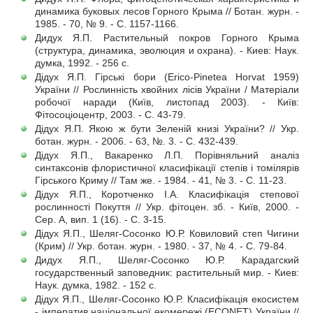
динамика буковых лесов Горного Крыма // Ботан. журн. -
1985. - 70, № 9. - С. 1157-1166.
Дидух Я.П. Растительный покров Горного Крыма
(структура, динамика, эволюция и охрана). - Киев: Наук.
думка, 1992. - 256 с.
Дідух Я.П. Гірські бори (Erico-Pinetea Horvat 1959)
України // Рослинність хвойних лісів України / Матеріали
робочої наради (Київ, листопад 2003). - Київ:
Фітосоціоцентр, 2003. - С. 43-79.
Дідух Я.П. Якою ж бути Зеленій книзі України? // Укр.
ботан. журн. - 2006. - 63, №. 3. - С. 432-439.
Дідух Я.П., Вакаренко Л.П. Порівняльний аналіз
синтаксонів флористичної класифікації степів і томілярів
Гірського Криму // Там же. - 1984. - 41, № 3. - С. 11-23.
Дідух Я.П., Коротченко І.А. Класифікація степової
рослинності Покуття // Укр. фітоцен. зб. - Київ, 2000. -
Сер. А, вип. 1 (16). - С. 3-15.
Дідух Я.П., Шеляг-Сосонко Ю.Р. Ковиловий степ Чигини
(Крим) // Укр. ботан. журн. - 1980. - 37, № 4. - С. 79-84.
Дидух Я.П., Шеляг-Сосонко Ю.Р. Карадагский
государственный заповедник: растительный мир. - Киев:
Наук. думка, 1982. - 152 с.
Дідух Я.П., Шеляг-Сосонко Ю.Р. Класифікація екосистем
- імператив національної екомережі (ECONET) України //