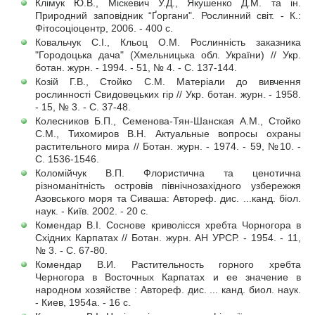
Клімук Ю.В., Міскевич У.Д., Якушенко Д.М. та ін.
Природний заповідник “Ґоргани". Рослинний світ. - К.:
Фітосоціоцентр, 2006. - 400 с.
Ковальчук С.І., Кльоц О.М. Рослинність заказника
"Городоцька дача" (Хмельницька обл. України) // Укр.
ботан. журн. - 1994. - 51, № 4. - С. 137-144.
Козій Г.В., Стойко С.М. Матеріали до вивчення
рослинності Свидовецьких гір // Укр. ботан. журн. - 1958.
- 15, № 3. - С. 37-48.
Колесников Б.П., Семенова-Тян-Шанская А.М., Стойко
С.М., Тихомиров В.Н. Актуальные вопросы охраны
растительного мира // Ботан. журн. - 1974. - 59, №10. -
С. 1536-1546.
Коломійчук В.П. Флористична та ценотична
різноманітність островів північнозахідного узбережжя
Азовського моря та Сиваша: Автореф. дис. ...канд. біол.
наук. - Київ. 2002. - 20 с.
Комендар В.І. Соснове криволісся хребта Чорногора в
Східних Карпатах // Ботан. журн. АН УРСР. - 1954. - 11,
№ 3. - С. 67-80.
Комендар В.И. Растительность горного хребта
Черногора в Восточных Карпатах и ее значение в
народном хозяйстве : Автореф. дис. ... канд. биол. наук.
- Киев, 1954а. - 16 с.