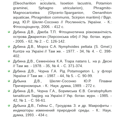
(Eleocharition acicularis, Isoetion lacustris, Potamion
graminei, Sphagno utricularion), Phragmito-
Magnocaricetea (Glycerio-Sparganion, Oenanthion
aquaticae, Phragmition communis, Scirpion maritimi) / Відп.
ред. Ю.Р. Шеляг-Сосонко // Рослинність України. - К.:
Фітосоціоцентр, 2006. - 412 с.
Дубина Д.В., Дзюба Т.П. Фітоценотична різноманітність
острова Джарилгач (Херсонська обл) // Укр. ботан. журн.
- 2005. - 62, № 2. - С. 126-142.
Дубина Д.В., Мороз С.А. Nymphoides peltata (S. Gmel.)
Kuntze на Україні // Там же. - 1977. - 34, № 4. - С. 398-
402.
Дубина Д.В., Семеніхіна К.А. Trapa natans L. на р. Десні
// Там же. - 1978. - 35, № 4. - С. 371-374.
Дубина Д.В., Чорна Г.А. Рід Potamogeton L. у флорі
України // Там же. - 1987. - 44, № 5. - С. 90-99.
Дубына Д.В., Шеляг-Сосонко Ю.Р. Плавни
Причерноморья. - К.: Наук. думка, 1989. - 272 с.
Дубина Д.В., Чорна Г.А., Боримська Є.В. Ceratophyllum
tanaiticum Sapjeg. на Україні // Укр. ботан. журн. - 1985. -
42, № 1. - С. 56-61.
Дубына Д.В., Гейны С., Гроудова З. и др. Макрофиты -
индикаторы изменений природной среды. - К.: Наук.
думка, 1993. - 434 с.