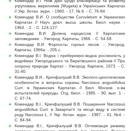
Комендар В.І. Нові дані щодо класифікації та розвитку
угруповань жерепняків (Mugeta) в Українських Карпатах
// Укр. ботан. журн. - 1960. - 17, № 6. - С. 76-84.
Комендар В.И. О сообществе Curvuletum в Украинских
Карпатах // Науч. докл. высш. школы. Биол. науки. -
1964. - 2. - С. 124-127.
Комендар В.И. Долина нарциссов // Карпатские
заповедники. - Ужгород: Карпаты, 1966. - С. 54-58.
Комендар В.И. Форпосты горных лесов. - Ужгород:
Карпаты, 1966а. - 205 с.
Комендар В.І. Водна і прибережно-водна рослинність у
водоймах Ужгородського та Берегівського районів // Про
охорону природи Карпат. - Ужгород: Карпати, 1973. - С.
31-40.
Комендар В.И., Кричфалушій В.В. Эколого-ценотические
особенности и вопросы охраны Narcissus angustifolius
Curt. в Украинских Карпатах // Бюл. Москов. о-ва
испытателей природы. Отд. биол. - 1985. - 90, вып. 1. -
С. 67-74.
Комендар В.І., Кричфалуший В.В. Поширення Narcissus
angustifolius Curt. в Закарпатті та місце виду в системі
роду Narcissus L. // Укр. ботан. журн. - 1987. - 41, №4. -
С. 84-94.
Комендар В.І., Кричфалушій В.В. Оптимізація режиму