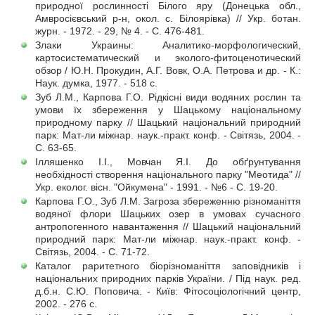
природної рослинності Білого яру (Донецька обл.,
Амвросієвський р-н, окол. с. Білоярівка) // Укр. ботан.
журн. - 1972. - 29, № 4. - С. 476-481.
Злаки Украины: Аналитико-морфологический,
картосистематический и эколого-фитоценотический
обзор / Ю.Н. Прокудин, А.Г. Вовк, О.А. Петрова и др. - К.:
Наук. думка, 1977. - 518 с.
Зуб Л.М., Карпова Г.О. Рідкісні види водяних рослин та
умови їх збереження у Шацькому національному
природному парку // Шацький національний природний
парк: Мат-ли міжнар. наук.-практ. конф. - Світязь, 2004. -
С. 63-65.
Ілляшенко І.І., Мовчан Я.І. До обґрунтування
необхідності створення національного парку "Меотида" //
Укр. еколог. вісн. "Ойкумена" - 1991. - №6 - С. 19-20.
Карпова Г.О., Зуб Л.М. Загроза збереженню різноманіття
водяної флори Шацьких озер в умовах сучасного
антропогенного навантаження // Шацький національний
природний парк: Мат-ли міжнар. наук.-практ. конф. -
Світязь, 2004. - С. 71-72.
Каталог раритетного біорізноманіття заповідників і
національних природних парків України. / Під наук. ред.
д.б.н. С.Ю. Поповича. - Київ: Фітосоціологічний центр,
2002. - 276 с.