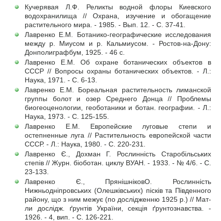
Кучерявая Л.Ф. Реликты водной флоры Киевского
водохранилища // Охрана, изучение и обогащение
растительного мира. - 1985. - Вып. 12. - С. 37-41.
Лавренко Е.М. Ботанико-географические исследования
между р. Миусом и р. Кальмиусом. - Ростов-на-Дону:
Донполиграфбум, 1925. - 46 с.
Лавренко Е.М. Об охране ботанических объектов в
СССР // Вопросы охраны ботанических объектов. - Л.:
Наука, 1971. - С. 6-13.
Лавренко Е.М. Бореальная растительность лиманской
группы болот и озер Среднего Донца // Проблемы
биогеоценологии, геоботаники и ботан. географии. - Л.:
Наука, 1973. - С. 125-155.
Лавренко Е.М. Европейские луговые степи и
остепненные луга // Растительность европейской части
СССР. - Л.: Наука, 1980. - С. 220-231.
Лавренко Є., Дохман Г. Рослинність Старобільських
степів // Журн. біоботан. циклу ВУАН. - 1933. - № 4/6. - С.
23-133.
Лавренко Є., ПрянішніковО. Рослинність
Нижньодніпровських (Олешківських) пісків та Південного
району, що з ним межує (по дослідженню 1925 р.) // Мат-
ли дослідж. ґрунтів України, секція ґрунтознавства. -
1926. - 4, вип. - С. 126-221.