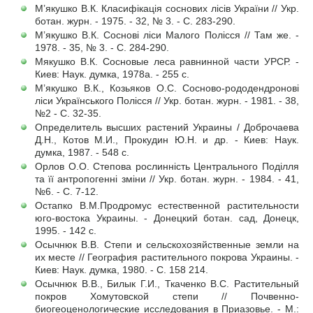
М’якушко В.К. Класифікація соснових лісів України // Укр.
ботан. журн. - 1975. - 32, № 3. - С. 283-290.
М’якушко В.К. Соснові ліси Малого Полісся // Там же. -
1978. - 35, № 3. - С. 284-290.
Мякушко В.К. Сосновые леса равнинной части УРСР. -
Киев: Наук. думка, 1978а. - 255 с.
М’якушко В.К., Козьяков О.С. Сосново-рододендронові
ліси Українського Полісся // Укр. ботан. журн. - 1981. - 38,
№2 - С. 32-35.
Определитель высших растений Украины / Доброчаева
Д.Н., Котов М.И., Прокудин Ю.Н. и др. - Киев: Наук.
думка, 1987. - 548 с.
Орлов О.О. Степова рослинність Центрального Поділля
та її антропогенні зміни // Укр. ботан. журн. - 1984. - 41,
№6. - С. 7-12.
Остапко В.М.Продромус естественной растительности
юго-востока Украины. - Донецкий ботан. сад, Донецк,
1995. - 142 с.
Осычнюк В.В. Степи и сельскохозяйственные земли на
их месте // География растительного покрова Украины. -
Киев: Наук. думка, 1980. - С. 158 214.
Осычнюк В.В., Билык Г.И., Ткаченко В.С. Растительный
покров Хомутовской степи // Почвенно-
биогеоценологические исследования в Приазовье. - М.: