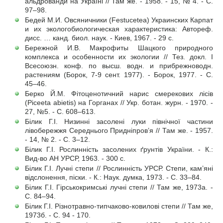
альдрованди на Україні // Там же. - 1958. - 15, № 4. - С.
97–98.
Бедей М.И. Овсяничники (Festucetea) Украинских Карпат
и их экологобиологическая характеристика: Автореф.
дисс. … канд. биол. наук. - Киев, 1967. - 29 с.
Бережной И.В. Макрофиты Шацкого природного
комплекса и особенности их экологии // Тез. докл. І
Всесоюзн. конф. по высш. водн. и прибрежноводн.
растениям (Борок, 7-9 сент. 1977). - Борок, 1977. - С.
45–46.
Берко Й.М. Фітоценотичний нарис смерекових лісів
(Рісееtа abietis) на Горганах // Укр. ботан. журн. - 1970. -
27, №5. - С. 608–613.
Білик Г.І. Низинні засолені луки північної частини
лівобережжя Середнього Придніпров’я // Там же. - 1957.
- 14, № 2. - С. 3–12.
Білик Г.І. Рослинність засолених ґрунтів України. - К.:
Вид-во АН УРСР, 1963. - 300 с.
Білик Г.І. Лучні степи // Рослинність УРСР. Степи, кам’яні
відслонення, піски. - К.: Наук. думка, 1973. - С. 33–84.
Білик Г.І. Гірськокримські лучні степи // Там же, 1973а. -
С. 84–94.
Білик Г.І. Різнотравно-типчаково-ковилові степи // Там же,
1973б. - С. 94 - 170.