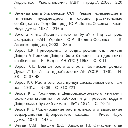
Андрієнко. - Хмельницький: ПАВФ "Інтрада", 2006. - 220
с.
Зеленая книга Украинской ССР: Редкие, исчезающие и
типичные нуждающиеся в охране растительные
сообщества / Под общ. ред. Ю.Р. ШелягаСосонка - Киев:
Наук. думка, 1987. - 216 с.
Зелена книга України: якою їй бути? / Під заг. ред.
академіка НАН України Ю.Р. Шеляга-Сосонка. - К:
Академперіодика, 2003. - 35 с.
Зеров К.К. Прибережна та водна рослинність пониззя
Дніпра // Пониззя Дніпра, його біологічні та гідрологічні
особливості. - К.: Вид-во АН УРСР, 1958. - С. 3-11.
Зеров К.К. Водная растительность Килийской дельты
Дуная // Тр. Ин-та гидробиологии АН УССР. - 1961. - №
36. - С. 37-48.
Зеров К.К. Растительность придунайских лиманов // Там
же. - 1961а. - № 36. - С. 210-221.
Зеров К.К. Рослинність Дніпровсько-Бузького лиману і
можливий вплив на неї забирання дніпровської води //
Дніпровсько-Бузький лиман. - Київ, 1971. - С. 70-75.
Зеров К.К. Формирование растительности и зарастание
водохранилищ Днепровского каскада. - Киев: Наук.
думка, 1976. - 142 с.
Зиман С.М., Івашин Д.С., Хархота Г.І. Сучасний стан