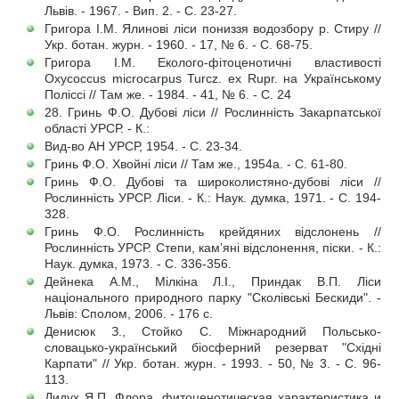
Львів. - 1967. - Вип. 2. - С. 23-27.
Григора І.М. Ялинові ліси пониззя водозбору р. Стиру //
Укр. ботан. журн. - 1960. - 17, № 6. - С. 68-75.
Григора І.М. Еколого-фітоценотичні властивості
Oxycoccus microcarpus Turcz. ex Rupr. на Українському
Поліссі // Там же. - 1984. - 41, № 6. - С. 24
28. Гринь Ф.О. Дубові ліси // Рослинність Закарпатської
області УРСР. - К.:
Вид-во АН УРСР, 1954. - С. 23-34.
Гринь Ф.О. Хвойні ліси // Там же., 1954а. - С. 61-80.
Гринь Ф.О. Дубові та широколистяно-дубові ліси //
Рослинність УРСР. Ліси. - К.: Наук. думка, 1971. - С. 194-
328.
Гринь Ф.О. Рослинність крейдяних відслонень //
Рослинність УРСР. Степи, кам’яні відслонення, піски. - К.:
Наук. думка, 1973. - С. 336-356.
Дейнека А.М., Мілкіна Л.І., Приндак В.П. Ліси
національного природного парку "Сколівські Бескиди". -
Львів: Сполом, 2006. - 176 с.
Денисюк З., Стойко С. Міжнародний Польсько-
словацько-український біосферний резерват "Східні
Карпати" // Укр. ботан. журн. - 1993. - 50, № 3. - С. 96-
113.
Дидух Я.П. Флора, фитоценотическая характеристика и