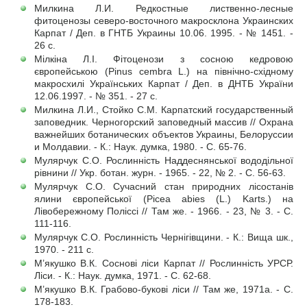
Милкина Л.И. Редкостные лиственно-лесные
фитоценозы северо-восточного макросклона Украинских
Карпат / Деп. в ГНТБ Украины 10.06. 1995. - № 1451. -
26 с.
Мілкіна Л.І. Фітоценози з сосною кедровою
європейською (Pinus cembra L.) на північно-східному
макросхилі Українських Карпат / Деп. в ДНТБ України
12.06.1997. - № 351. - 27 с.
Милкина Л.И., Стойко С.М. Карпатский государственный
заповедник. Черногорский заповедный массив // Охрана
важнейших ботанических объектов Украины, Белоруссии
и Молдавии. - К.: Наук. думка, 1980. - С. 65-76.
Мулярчук С.О. Рослинність Наддеснянської вододільної
рівнини // Укр. ботан. журн. - 1965. - 22, № 2. - С. 56-63.
Мулярчук С.О. Сучасний стан природних лісостанів
ялини європейської (Picea abies (L.) Karts.) на
Лівобережному Поліссі // Там же. - 1966. - 23, № 3. - С.
111-116.
Мулярчук С.О. Рослинність Чернігівщини. - К.: Вища шк.,
1970. - 211 с.
М’якушко В.К. Соснові ліси Карпат // Рослинність УРСР.
Ліси. - К.: Наук. думка, 1971. - С. 62-68.
М’якушко В.К. Грабово-букові ліси // Там же, 1971а. - С.
178-183.