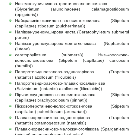
Наземнокуничниково-тростиноволепешнякова
(Glycerietum (arundinaceae) calamagrostidosum
(epigeioris))
Найкрасивішоковилово-волосистоковилова (Stipetum
(capillatae) stiposum (pulcherrimae))
Напівзануренокуширова чиста (Ceratophylletum submersi
purum)
Напівзануренокуширово-жовтоглечикова (Nupharetum
(luteae)
ceratophyllosum (submersi)) Низькоосоково-
волосистоковилова (Stipetum (capillatae) caricosum
(humilis))
Папоротевидноазолово-водяногоріхова (Trapetum
(natantis) azollosum (filiculoidis)
Папоротевидноазолово-плаваючосальвінієва
(Salvinietum (natantis) azollosum (filiculoidis))
Пірчастокуцоніжково-волосистоковилова (Stipetum
(capillatae) brachypodiosum (pinnati))
Пісковоперстачево-волосистоковилова (Stipetum
(capillatae) potentillosum (arenariae))
Плаваючордесниково-водяногоріхова (Trapetum
(natantis) potamogetosum (natantis))
Плаваючордесниково-малоїжачоголівкова (Sparganietum
(minimi) potamogetosum (natantis))