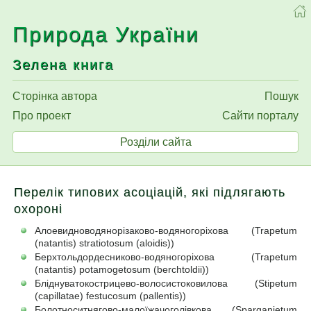
Природа України
Зелена книга
Сторінка автора
Пошук
Про проект
Сайти порталу
Розділи сайта
Перелік типових асоціацій, які підлягають
охороні
Алоевидноводянорізаково-водяногоріхова (Trapetum
(natantis) stratiotosum (aloidis))
Берхтольдордесниково-водяногоріхова (Trapetum
(natantis) potamogetosum (berchtoldii))
Бліднуватокострицево-волосистоковилова (Stipetum
(capillatae) festucosum (pallentis))
Болотноситнягово-малоїжачоголівкова (Sparganietum