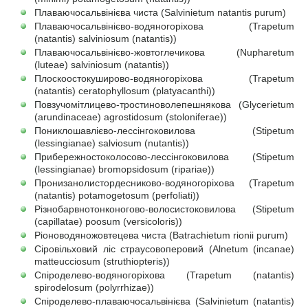
Плаваючосальвінієва чиста (Salvinietum natantis purum)
Плаваючосальвінієво-водяногоріхова (Trapetum
(natantis) salviniosum (natantis))
Плаваючосальвінієво-жовтоглечикова (Nupharetum
(luteae) salviniosum (natantis))
Плоскоостокуширово-водяногоріхова (Trapetum
(natantis) ceratophyllosum (platyacanthi))
Повзучoмітлицево-тростиноволепешнякова (Glycerietum
(arundinaceae) agrostidosum (stoloniferae))
Пониклошавлієво-лессінгоковилова (Stipetum
(lessingianae) salviosum (nutantis))
Прибережностоколосово-лессінгоковилова (Stipetum
(lessingianae) bromopsidosum (ripariae))
Пронизанолистордесниково-водяногоріхова (Trapetum
(natantis) potamogetosum (perfoliati))
Різнобарвнотонконогово-волосистоковилова (Stipetum
(capillatae) poosum (versicoloris))
Ріоноводяножовтецева чиста (Batrachietum rionii purum)
Сіровільховий ліс страусовоперовий (Alnetum (incanae)
matteucciosum (struthiopteris))
Спіроделево-водяногоріхова (Trapetum (natantis)
spirodelosum (polyrrhizae))
Спіроделево-плаваючосальвінієва (Salvinietum (natantis)