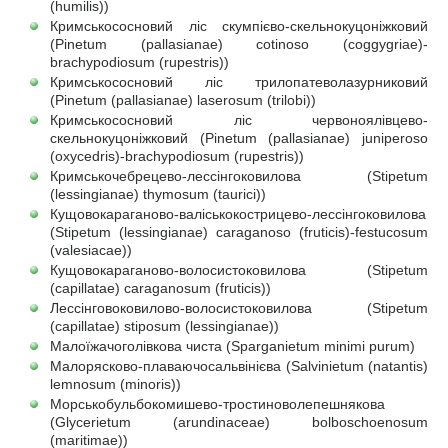
(humilis))
Кримськососновий ліс скумпієво-скельнокуцоніжковий
(Pinetum (pallasianae) cotinoso (coggygriae)-
braсhypodiosum (rupestris))
Кримськососновий ліс трилопатеволазурниковий
(Pinetum (pallasianae) laserosum (trilobi))
Кримськососновий ліс червоноялівцево-
скельнокуцоніжковий (Pinetum (pallasianae) juniperoso
(oxycedris)-brachypodiosum (rupestris))
Кримськочебрецево-лессінгоковилова (Stipetum
(lessingianae) thymosum (taurici))
Кущовокараганово-валіськокострицево-лессінгоковилова
(Stipetum (lessingianae) caraganoso (fruticis)-festucosum
(valesiacae))
Кущовокараганово-волосистоковилова (Stipetum
(capillatae) caraganosum (fruticis))
Лессінговоковилово-волосистоковилова (Stipetum
(capillatae) stiposum (lessingianae))
Малоїжачоголівкова чиста (Sparganietum minimi purum)
Малорясково-плаваючосальвінієва (Salvinietum (natantis)
lemnosum (minoris))
Морськобульбокомишево-тростиноволепешнякова
(Glycerietum (arundinaceae) bolboschoenosum
(maritimae))