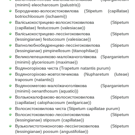
(minimi) eleocharosum (palustris))
Бородачево-волосистоковилова (Stipetum (capillatae)
botriochloosum (ischaemi))
Валіськокострицево-волосистоковилова (Stipetum
(capillatae) festucosum (valesiacae))
Валіськокострицево-лессінгоковилова (Stipetum
(lessingianae) festucosum (valesiacae))
Вапнолюбнобедренцево-лессінгоковилова (Stipetum
(lessingianae) pimpinellosum (titanophilae))
Великолепешняково-малоїжачоголівкова (Sparganietum
(minimi) glycerіosum (maximae))
Водяногоріхова чиста (Trapetum natantis purum)
Водяногоріхово-жовтоглечикова (Nupharetum (luteae)
traposum (natantis))
Водяноомегово-малоїжачоголівкова (Sparganietum
(minimi) oenanthosum (aquatici))
Волзькокалофаково-волосистоковилова (Stipetum
(capillatae) calophacosum (wolgaricae))
Волосистоковилова чиста (Stipetum capillatae purum)
Волосистоковилово-лессінгоковилова (Stipetum
(lessingianae) stiposum (capillatae))
Вузьколистотонконогово-лессінгоковилова (Stipetum
(lessingianae) poosum (angustifoliae))