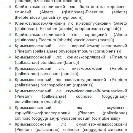
(natantis) azollosum (carolinianae))
Клейковільхово-ялиновий ліс болотянотеліптеросово-
гіпновий (Alneto (glutinosae)-Piceetum (abietis)
thelipteridoso (palustris)-hypnosum)
Клейковільхово-ялиновий ліс піхвовопухівковий (Alneto
(glutinosae)- Piceetum (abietis) eriophorosum (vaginati))
Клейковільхово-ялиновий ліс чорницевий (Alneto
(glutinosae)-Piceetum (abietis) vacciniosum (myrtilli))
Кримськососновий ліс корнубійськофізоспермовий
(Pinetum (pallasianae) physospermosum (cornubiensis))
Кримськососновий ліс кримськоорляковий (Pinetum
(pallasianae) pteridiosum (taurici))
Кримськососновий ліс низькоосоковий (Pinetum
(pallasianae) caricosum (humilis))
Кримськососновий ліс скельнокуцоніжковий (Pinetum
(pallasianae) brachypodiosum (rupestris))
Кримськососновий ліс скумпієво-звичайноконвалієвий
(Pinetum (pallasianae) cotinoso (coggygriae)-
convallariosum (majalis))
Кримськососновий ліс скумпієво-
корнубійськофізоспермовий (Pinetum (pallasianae)
cotinoso (coggygriae)-physospermosum (cornubiensis))
Кримськососновий ліс скумпієво-низькоосоковий
(Pinetum (pallasianae) cotinoso (coggygriae)-caricosum