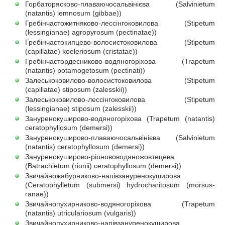
Горбаторясково-плаваючосальвінієва (Salvinietum
(natantis) lemnosum (gibbae))
Гребінчастожитняково-лессінгоковилова (Stipetum
(lessingianae) agropyrosum (pectinatae))
Гребінчастокипцево-волосистоковилова (Stipetum
(capillatae) koeleriosum (cristatae))
Гребінчастордесниково-водяногоріхова (Trapetum
(natantis) potamogetosum (pectinati))
Залеськоковилово-волосистоковилова (Stipetum
(capillatae) stiposum (zalesskii))
Залеськоковилово-лессінгоковилова (Stipetum
(lessingianae) stiposum (zalesskii))
Зануренокуширово-водяногоріхова (Trapetum (natantis)
ceratophyllosum (demersi))
Зануренокуширово-плаваючосальвінієва (Salvinietum
(natantis) ceratophyllosum (demersi))
Зануренокуширово-ріонововодяножовтецева
(Batrachietum (rionii) ceratophyllosum (demersi))
Звичайножабурниково-напівзануренокуширова
(Ceratophylletum (submersi) hydrocharitosum (morsus-
ranae))
Звичайнопухирниково-водяногоріхова (Trapetum
(natantis) utriculariosum (vulgaris))
Звичайнопухирниково-напівзануренокуширова