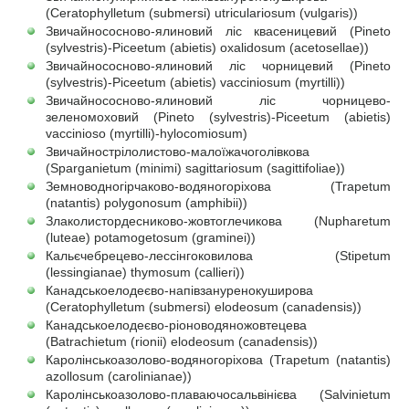
(Ceratophylletum (submersi) utriculariosum (vulgaris))
Звичайнососново-ялиновий ліс квасеницевий (Pineto
(sylvestris)-Piceetum (abietis) oxalidosum (acetosellae))
Звичайнососново-ялиновий ліс чорницевий (Pineto
(sylvestris)-Piceetum (abietis) vacciniosum (myrtilli))
Звичайнососново-ялиновий ліс чорницево-
зеленомоховий (Pineto (sylvestris)-Piceetum (abietis)
vaccinioso (myrtilli)-hylocomiosum)
Звичайнострілолистово-малоїжачоголівкова
(Sparganietum (minimi) sagittariosum (sagittifoliae))
Земноводногірчаково-водяногоріхова (Trapetum
(natantis) polygonosum (amphibii))
Злаколистордесниково-жовтоглечикова (Nupharetum
(luteae) potamogetosum (graminei))
Кальєчебрецево-лессінгоковилова (Stipetum
(lessingianae) thymosum (callieri))
Канадськоелодеєво-напівзануренокуширова
(Ceratophylletum (submersi) elodeosum (canadensis))
Канадськоелодеєво-ріоноводяножовтецева
(Batrachietum (rionii) elodeosum (canadensis))
Каролінськоазолово-водяногоріхова (Trapetum (natantis)
azollosum (carolinianae))
Каролінськоазолово-плаваючосальвінієва (Salvinietum