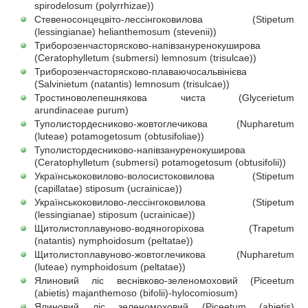
spirodelosum (polyrrhizae))
Стевеносонцецвіто-лессінгоковилова (Stipetum
(lessingianae) helianthemosum (stevenii))
Триборозенчасторясково-напівзануренокуширова
(Ceratophylletum (submersi) lemnosum (trisulcae))
Триборозенчасторясково-плаваючосальвінієва
(Salvinietum (natantis) lemnosum (trisulcae))
Тростиноволепешнякова чиста (Glycerietum
arundinaceae purum)
Туполистордесниково-жовтоглечикова (Nupharetum
(luteae) potamogetosum (obtusifoliae))
Туполистордесниково-напівзануренокуширова
(Ceratophylletum (submersi) potamogetosum (obtusifolii))
Українськоковилово-волосистоковилова (Stipetum
(capillatae) stiposum (ucrainicae))
Українськоковилово-лессінгоковилова (Stipetum
(lessingianae) stiposum (ucrainicae))
Щитолистоплавуново-водяногоріхова (Trapetum
(natantis) nymphoidosum (peltatae))
Щитолистоплавуново-жовтоглечикова (Nupharetum
(luteae) nymphoidosum (peltatae))
Ялиновий ліс веснівково-зеленомоховий (Piceetum
(abietis) majanthemoso (bifolii)-hylocomiosum)
Ялиновий ліс зеленомоховий (Piceetum (abietis)